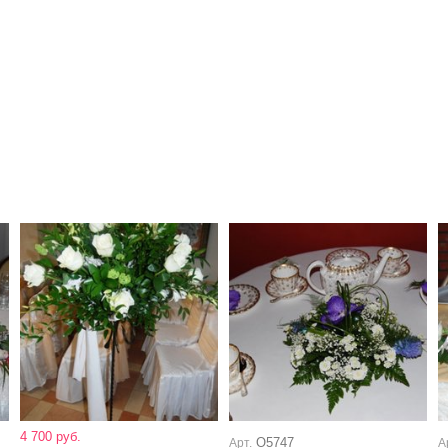
4 700 руб.
О5747
Арт.
А