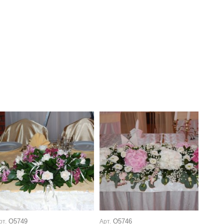
О5749
О5746
рт.
Арт.