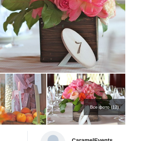
Все фото (12)
CaramelEvents