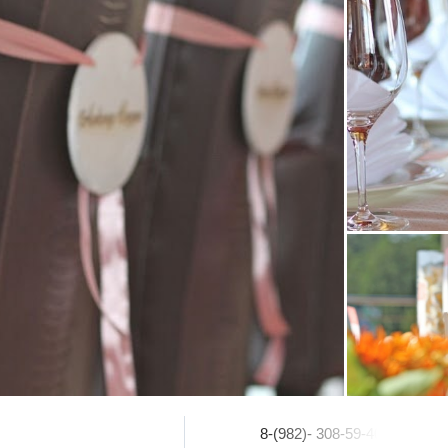
8-(982)- 308-59-40
.