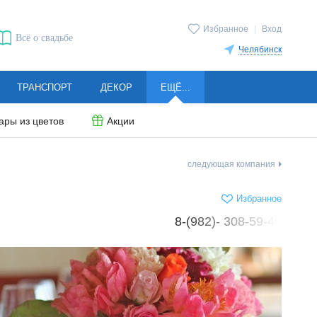
Избранное
|
Вход
Всё о свадьбе
Челябинск
ТРАНСПОРТ
ДЕКОР
ЕЩЁ...
ары из цветов
Акции
следующая компания
Избранное
8-(982)- 308-59-40