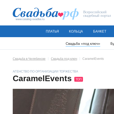
Всероссийский
свадебный портал
ПЛАТЬЯ
КОЛЬЦА
БАНКЕТ
Свадьба «под ключ»
Б
Свадьба в Челябинске
Свадьба под ключ
CaramelEvents
АГЕНСТВО ПО ОРГАНИЗАЦИИ ТОРЖЕСТВА
CaramelEvents
ТОП