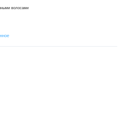
нными волосами
нное