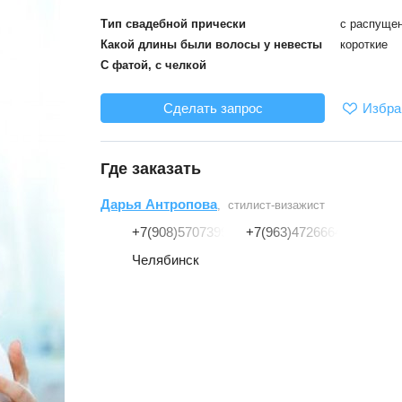
Тип свадебной прически
с распуще
Какой длины были волосы у невесты
короткие
С фатой, с челкой
Избра
Сделать запрос
Где заказать
Дарья Антропова
, стилист-визажист
+7(908)5707399
+7(963)4726664
Челябинск