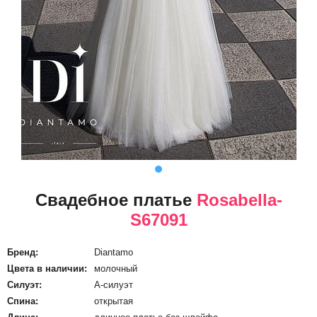
Свадебное платье
Rosabella-
S67091
Бренд:
Diantamo
Цвета в наличии:
молочный
Силуэт:
А-силуэт
Спина:
открытая