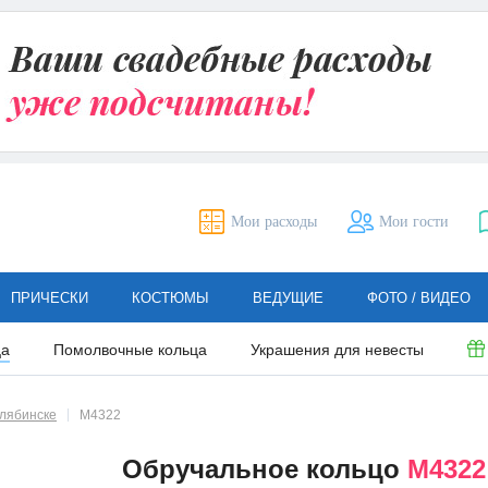
Мои расходы
Мои гости
ПРИЧЕСКИ
КОСТЮМЫ
ВЕДУЩИЕ
ФОТО / ВИДЕО
ца
Помолвочные кольца
Украшения для невесты
елябинске
М4322
Обручальное кольцо
М4322