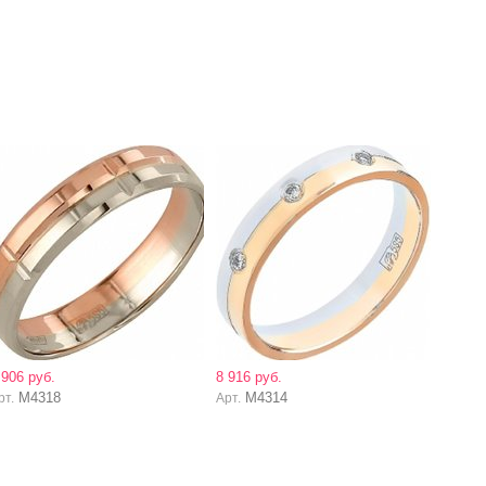
 906 руб.
8 916 руб.
М4318
М4314
рт.
Арт.