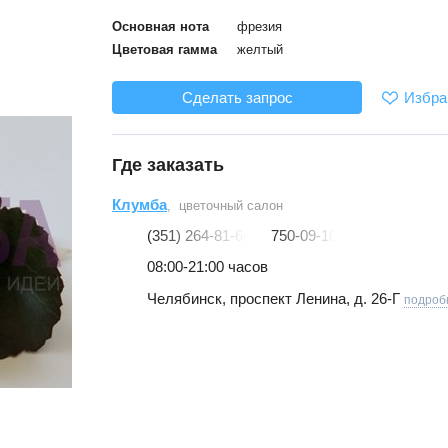
Основная нота
фрезия
Цветовая гамма
желтый
Избра
Сделать запрос
Где заказать
Клумба
, цветочный салон
(351) 264-81-66
750-09-10
08:00-21:00 часов
Челябинск, проспект Ленина, д. 26-Г
подроб