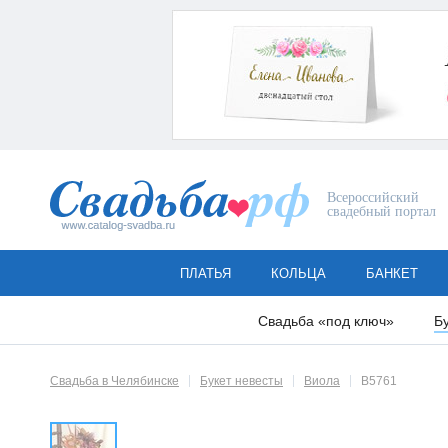
Всероссийский
свадебный портал
ПЛАТЬЯ
КОЛЬЦА
БАНКЕТ
Свадьба «под ключ»
Б
Свадьба в Челябинске
Букет невесты
Виола
В5761