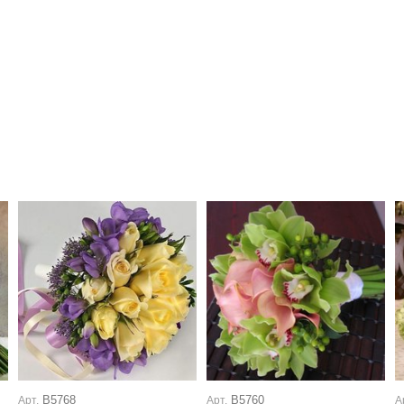
В5768
В5760
Арт.
Арт.
А