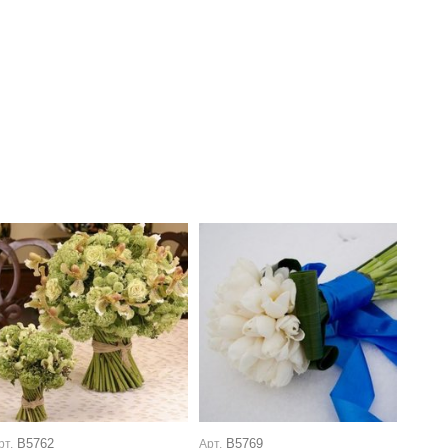
В5762
В5769
рт.
Арт.